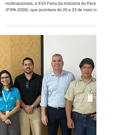
Com 44% de novos
expositores, FIPA 2026 amplia
alcance e destaca força da
indústria amazônica
Com presença de empresas locais, nacionais e
multinacionais, a XVII Feira da Indústria do Pará
(FIPA 2026), que acontece de 20 a 23 de maio no
Hangar, se consolida como espaço de conexões,
prospecção de negócios e fortalecimento
institucional, reunindo setores que vão da
mineração à bioeconomia, da indústria alimentícia
à tecnologia. Um dado que chama atenção neste
ano é o crescimento da participação de novos
expositores. Segundo o presidente do Sistema
FIEPA, Alex Carvalho,