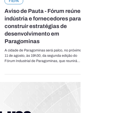
FIEPA
Aviso de Pauta - Fórum reúne
indústria e fornecedores para
construir estratégias de
desenvolvimento em
Paragominas
A cidade de Paragominas será palco, no próximo
11 de agosto, às 19h30, da segunda edição do
Fórum Industrial de Paragominas, que reunirá
empresários, fornecedores, instituições e
lideranças para discutir os desafios e as
oportunidades para o fortalecimento da indústria e
do desenvolvimento regional. Com o tema voltado
à construção de uma região mais competitiva,
sustentável e preparada para o futuro, a
programação será composta por três painéis
temáticos sobre sustentabilidad