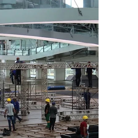
Convenções e Feiras da Amazônia durante a
abertura da XVII Feira da Indústria do Pará (FIPA
2026), nesta quarta-feira (20), reunindo
representantes da indústria, poder público,
instituições e lideranças políticas em um discurso
marcado pela defesa da integração entre
desenvolvimento econômico, sustentabilidade e
inclusão social. A cerimônia de abertura foi
conduzida pelo presidente do Sist