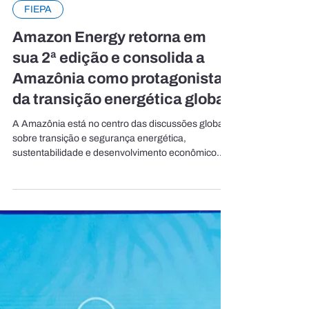
FIEPA
Amazon Energy retorna em
sua 2ª edição e consolida a
Amazônia como protagonista
da transição energética global
A Amazônia está no centro das discussões globais
sobre transição e segurança energética,
sustentabilidade e desenvolvimento econômico.
Com um papel estratégico na oferta de recursos
naturais, no potencial para energias renováveis e
na construção de soluções para uma economia de
baixo carbono, a região se consolida cada vez mais
como protagonista dos debates sobre o futuro da
energia no Brasil e no mundo. É nesse contexto