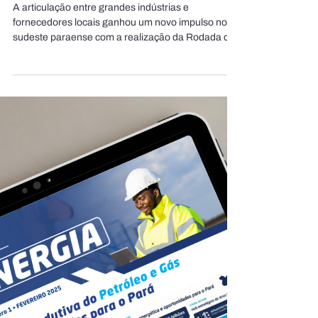
FIEPA
Rodada de Negócios fortalece
integração entre grandes
indústrias e fornecedores em
Canaã dos Carajás
A articulação entre grandes indústrias e
fornecedores locais ganhou um novo impulso no
sudeste paraense com a realização da Rodada de
Conexões e Negócios, no dia 16 de abril de 2026.
Promovido pela iniciativa FIEPA Redes, em
parceria com a Vale Metais Básicos e com apoio da
Associação Comercial, Industrial e Agropastoril de
Canaã dos Carajás (ACIACCA), o evento
consolidou-se como um importante instrumento de
fortalecimento do ambiente empresarial na região.
Com foco em result