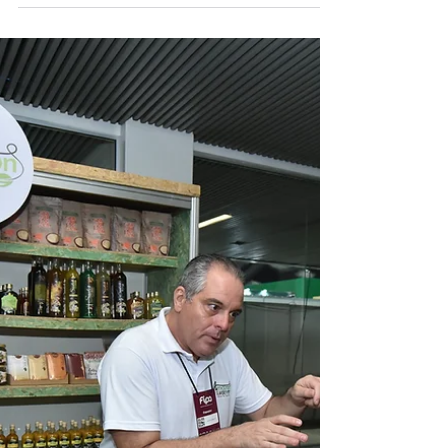
bastidores
Antes de os corredores serem ocupados por
visitantes, de os painéis reunirem especialistas e
de as marcas apresentarem suas funções para o
mercado, a Feira da Indústria do Pará (FIPA) já
começou a ser construída nos bastidores. A XVII
edição do evento, que será de 20 a 23 de maio, no
Hangar Centro de Convenções da Amazônia,
neste ano traz o tema “Amazônia: raiz do futuro”, e
movimenta equipes técnicas, gestores,
especialistas e parceiros que envolve
planejamento estratégico,