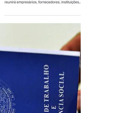
Paragominas receberá, no dia 11 de agosto, o 2º
Fórum Industrial de Paragominas, encontro que
reunirá empresários, fornecedores, instituições,
especialistas e lideranças para discutir os
caminhos para uma região mais competitiva,
sustentável e preparada para as tendências do
setor. Realizado pelo Redes FIEPA e Hydro, no
Auditório Inocêncio Oliveira, a partir das 19h30, o
evento propõe um espaço de diálogo e construção
de compromissos voltados ao fortalecimento da
indústria e