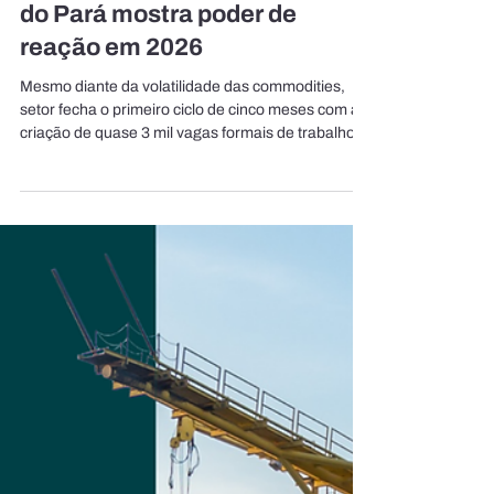
Com emprego em alta e
arrecadação estável, indústria
do Pará mostra poder de
reação em 2026
Mesmo diante da volatilidade das commodities,
setor fecha o primeiro ciclo de cinco meses com a
criação de quase 3 mil vagas formais de trabalho e
forte protagonismo do interior A indústria do
Estado do Pará encerrou os primeiros cinco meses
de 2026 mostrando uma retomada do emprego
formal, apesar de registrar também uma oscilação
típica de uma economia muito dependente das
cotações globais. De acordo com o boletim
desenvolvido pelo Observatório da Indústria da
FIEPA, entre