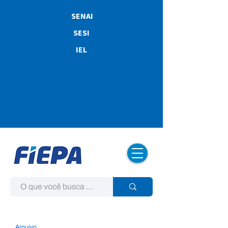
SENAI
SESI
IEL
Arquivo