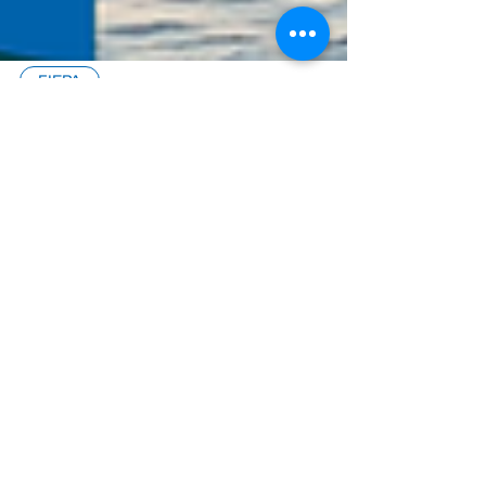
FIEPA
Amazon Energy retorna em
sua 2ª edição e consolida a
Amazônia como protagonista
da transição energética global
A Amazônia está no centro das discussões globais
sobre transição e segurança energética,
sustentabilidade e desenvolvimento econômico.
Com um papel estratégico na oferta de recursos
naturais, no potencial para energias renováveis e
na construção de soluções para uma economia de
baixo carbono, a região se consolida cada vez mais
como protagonista dos debates sobre o futuro da
energia no Brasil e no mundo. É nesse contexto