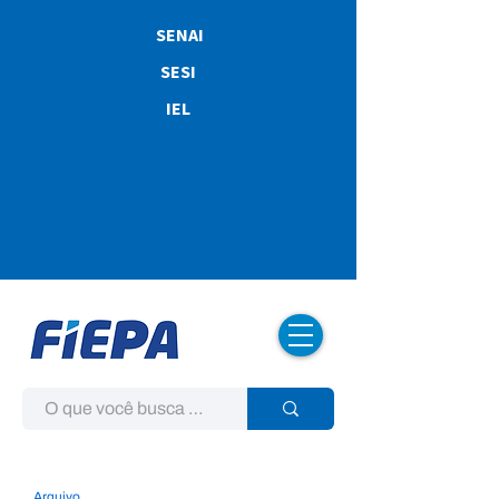
SENAI
SESI
IEL
Arquivo