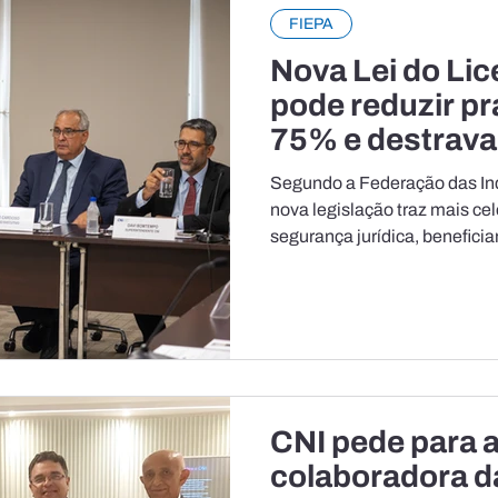
FIEPA
Nova Lei do Li
pode reduzir pr
75% e destrava
estratégicos, a
Segundo a Federação das Ind
nova legislação traz mais cel
segurança jurídica, benefici
Lourenço, Margem Equatorial,
região Norte. Gabriel Pinhei
o licenciamento ambiental d
de organização do desenvolv
entrave. A nova lei corrige di
previsibilidade e cria condiçõ
CNI pede para 
colaboradora d