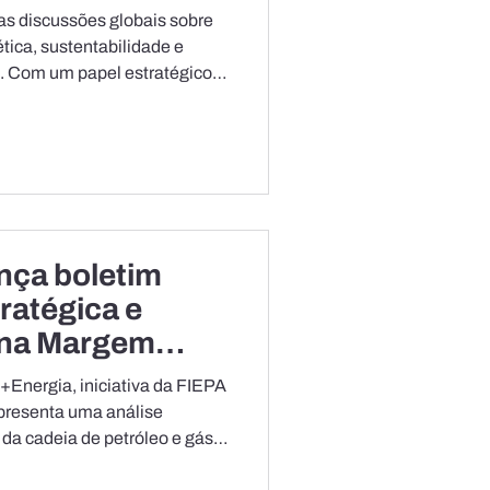
ergética global
as discussões globais sobre
tica, sustentabilidade e
 Com um papel estratégico
s, no potencial para energias
de soluções para uma
a região se consolida cada
os debates sobre o futuro da
. É nesse contexto que a
 Estado do Pará (FIEPA
nça boletim
ratégica e
 na Margem
 +Energia, iniciativa da FIEPA
apresenta uma análise
 da cadeia de petróleo e gás
ira, hoje considerada a