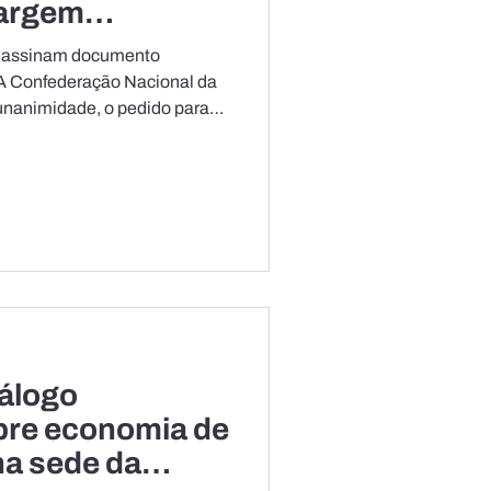
Margem
s assinam documento
 A Confederação Nacional da
 unanimidade, o pedido para
que
loração de petróleo na
. A decisão foi tomada
ealizada na terça-feira (16), a
ada pela Federação das
á (FIEPA), em conjunto com
álogo
bre economia de
na sede da