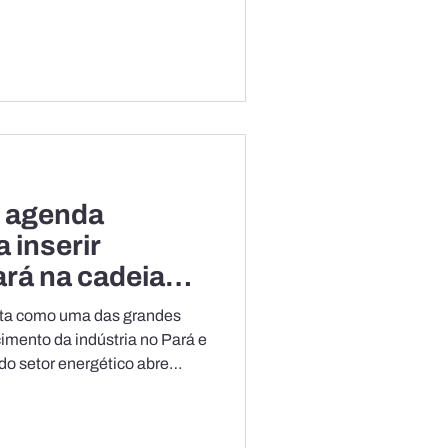
ia offshore do país. O estudo
des na região, que se estende
orte e inclui bacias com
descobertas, impulsionadas
aíses viz
e agenda
 inserir
rá na cadeia
nta como uma das grandes
cimento da indústria no Pará e
do setor energético abre
os industriais e de serviços,
os às áreas metalmecânica,
ial, engenharia, tecnologia e