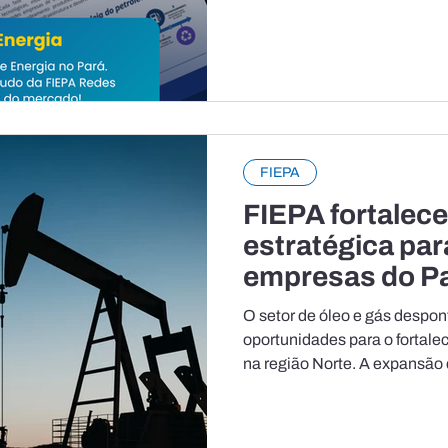
principal fronteira exploratór
destaca o avanço das ativida
do Amapá ao Rio Grande do N
elevado potencial de novas 
por resultados recentes em p
FIEPA
FIEPA fortalec
estratégica para
empresas do Pa
energética
O setor de óleo e gás despo
oportunidades para o fortale
na região Norte. A expansão 
espaço para diversos segment
especialmente aqueles ligad
logística, manutenção industr