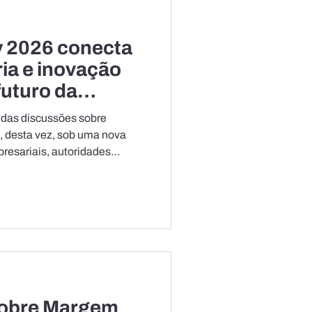
 2026 conecta
ria e inovação
futuro da
 das discussões sobre
 desta vez, sob uma nova
resariais, autoridades
estidores, a abertura do
u a transformação do
ão em competitividade
ios e desenvolvimento
reu nesta terça-feira (30), na
trias do Estado do Pará
sobre Margem