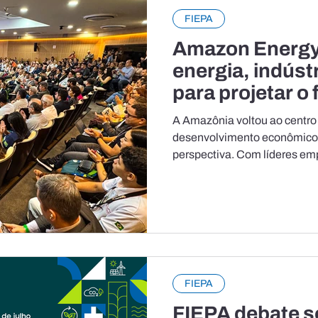
FIEPA
Amazon Energy
energia, indúst
para projetar o 
Amazônia
A Amazônia voltou ao centro
desenvolvimento econômico,
perspectiva. Com líderes emp
públicas, especialistas e inv
Amazon Energy 2026 destaco
potencial energético da regi
industrial, geração de negóc
sustentável. A cerimônia ocor
sede da Federação das Indús
(FIEPA), em Belém
FIEPA
FIEPA debate 