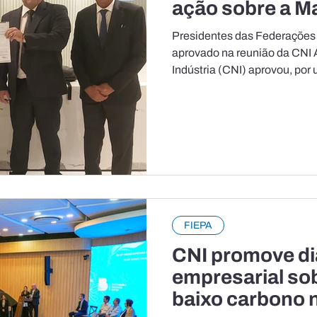
ação sobre a 
Equatorial
Presidentes das Federaçõe
aprovado na reunião da CNI
Indústria (CNI) aprovou, por
ingressar como amicus curiae na Ação Civil Pública 
questiona o leilão para a exp
Margem Equatorial brasileira
durante reunião de diretoria r
partir de proposta apresent
Indústrias do Estado do Par
FIEPA
CNI promove di
empresarial so
baixo carbono 