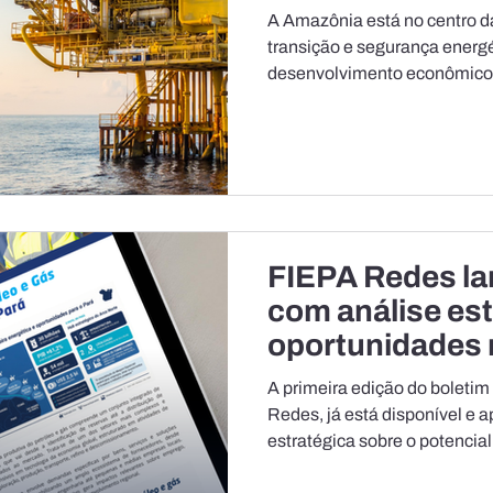
da transição en
A Amazônia está no centro d
transição e segurança energé
desenvolvimento econômico.
na oferta de recursos naturai
renováveis e na construção 
economia de baixo carbono, 
vez mais como protagonista d
energia no Brasil e no mundo
Federação das Indústrias do
FIEPA Redes la
com análise est
oportunidades
Equatorial
A primeira edição do boletim
Redes, já está disponível e 
estratégica sobre o potencial
na Margem Equatorial brasile