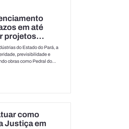
cenciamento
azos em até
r projetos
valia FIEPA
ústrias do Estado do Pará, a
eridade, previsibilidade e
ando obras como Pedral do
 ferrovias e hidrovias na
ro / CNI “Durante muitos anos,
eixou de ser um instrumento
imento para se tornar um
storções, amplia a
es reais para d
atuar como
a Justiça em