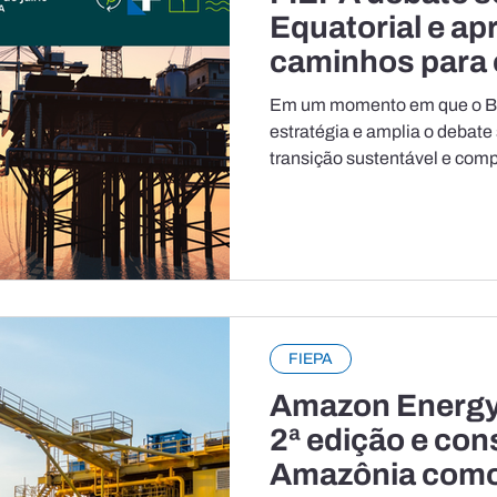
Equatorial e ap
caminhos para
acessarem opo
Em um momento em que o Bra
óleo, gás e ene
estratégia e amplia o debate
transição sustentável e compe
se consolida como um dos prin
acompanhar os próximos cic
país. É nesse cenário que a 
Estado do Pará (FIEPA), por 
realiza a 2ª edição do Amaz
reunirá empresários, fornece
FIEPA
Amazon Energy
2ª edição e con
Amazônia como