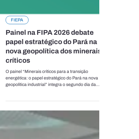
FIEPA
Painel na FIPA 2026 debate
papel estratégico do Pará na
nova geopolítica dos minerais
críticos
O painel “Minerais críticos para a transição
energética: o papel estratégico do Pará na nova
geopolítica industrial” integra o segundo dia da
programação do Congresso Técnico da XVII Feira
da Indústria do Pará (FIPA 2026), que será
realizada no Hangar Centro de Convenções e
Feiras da Amazônia, em Belém. O encontro
reunirá especialistas do setor mineral e tecnológico