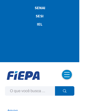
SENAI
SESI
IEL
Arquivo