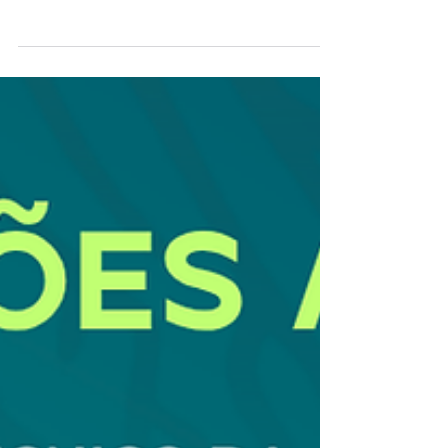
sobre transição e segurança energética,
sustentabilidade e desenvolvimento econômico.
Com um papel estratégico na oferta de recursos
naturais, no potencial para energias renováveis e
na construção de soluções para uma economia de
baixo carbono, a região se consolida cada vez mais
como protagonista dos debates sobre o futuro da
energia no Brasil e no mundo. É nesse contexto
que a Federação das Indústrias do Estado do Pará
(FIEPA