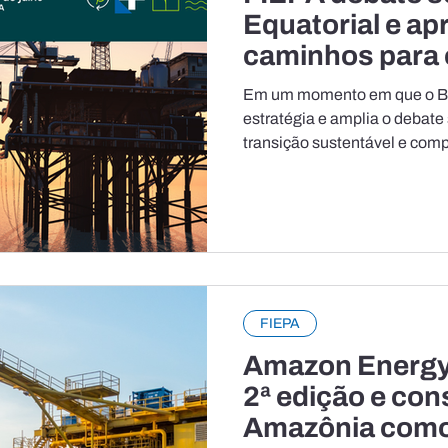
Equatorial e ap
caminhos para
acessarem opo
Em um momento em que o Bra
óleo, gás e ene
estratégia e amplia o debate
transição sustentável e compe
se consolida como um dos prin
acompanhar os próximos cic
país. É nesse cenário que a 
Estado do Pará (FIEPA), por 
realiza a 2ª edição do Amaz
reunirá empresários, fornece
FIEPA
Amazon Energy
2ª edição e con
Amazônia como