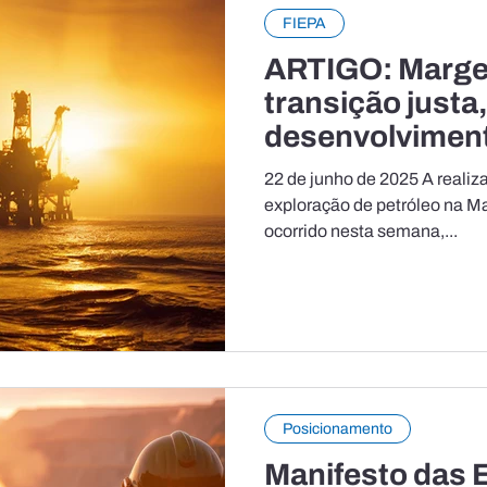
FIEPA
ARTIGO: Marge
transição justa
desenvolviment
integração nac
22 de junho de 2025 A realiza
exploração de petróleo na Ma
ocorrido nesta semana,...
Posicionamento
Manifesto das 