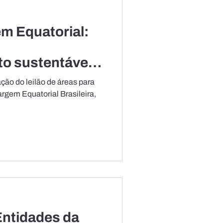
m Equatorial:
,
o sustentável e
ional
ção do leilão de áreas para
rgem Equatorial Brasileira,
Entidades da