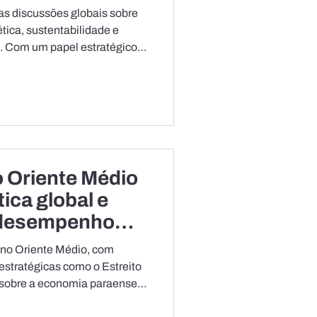
ergética global
as discussões globais sobre
tica, sustentabilidade e
 Com um papel estratégico
s, no potencial para energias
de soluções para uma
a região se consolida cada
os debates sobre o futuro da
. É nesse contexto que a
 Estado do Pará (FIEPA
o Oriente Médio
ica global e
 desempenho
es paraenses
 no Oriente Médio, com
 estratégicas como o Estreito
 sobre a economia paraense,
dutiva fortemente ancorada