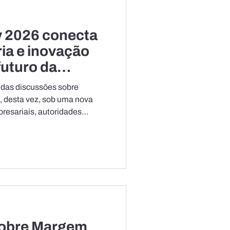
 2026 conecta
ria e inovação
futuro da
 das discussões sobre
 desta vez, sob uma nova
resariais, autoridades
estidores, a abertura do
u a transformação do
ão em competitividade
ios e desenvolvimento
reu nesta terça-feira (30), na
trias do Estado do Pará
sobre Margem