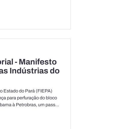
s minerais e agropecuárias.
nto logístico global e
rias locais podem enfrentar
r para manter
dade operacional, avalia o
ial - Manifesto
as Indústrias do
do Estado do Pará (FIEPA)
ença para perfuração do bloco
Ibama à Petrobras, um passo
 a Margem Equatorial como
Brasil. Trata-se de medida
segurança energética nacional