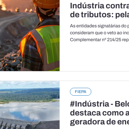
Indústria contr
de tributos: pe
veto nº 7/2025 
As entidades signatárias do 
07.25.023), Imp
consideram que o veto ao inciso I do art. 413 
nas exportaçõe
Complementar nº 214/25 repr
extraídos
FIEPA
#Indústria - Be
destaca como a
geradora de ene