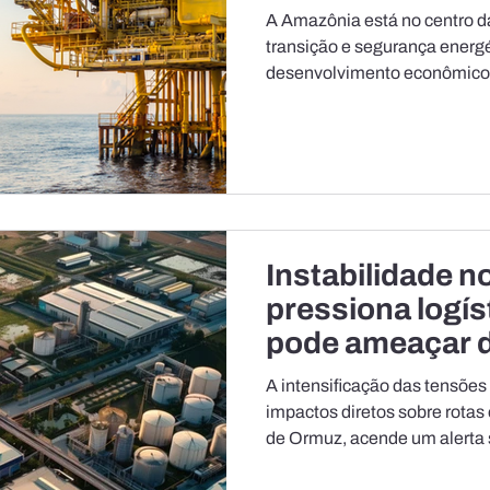
da transição en
A Amazônia está no centro d
transição e segurança energé
desenvolvimento econômico.
na oferta de recursos naturai
renováveis e na construção 
economia de baixo carbono, 
vez mais como protagonista d
energia no Brasil e no mundo
Federação das Indústrias do
Instabilidade n
pressiona logíst
pode ameaçar
das exportaçõ
A intensificação das tensões
impactos diretos sobre rotas
de Ormuz, acende um alerta
especialmente pela base pro