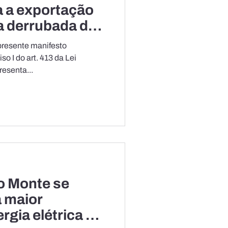
a a exportação
la derrubada do
(item
presente manifesto
osto Seletivo
da Lei
s de Minerais
esenta...
lo Monte se
 maior
rgia elétrica do