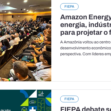
FIEPA
Amazon Energy
energia, indúst
para projetar o 
Amazônia
A Amazônia voltou ao centro
desenvolvimento econômico,
perspectiva. Com líderes emp
públicas, especialistas e inv
Amazon Energy 2026 destaco
potencial energético da regi
industrial, geração de negóc
sustentável. A cerimônia ocor
sede da Federação das Indús
(FIEPA), em Belém
FIEPA
FIEPA debate 