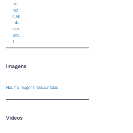
pautam o 2º Fórum
avançam em edit
há
Industrial de Paragominas
receber investim
notí
suporte para esc
cias
rela
cion
ada
s
Imagens
Não há imagens relacionadas
Vídeos