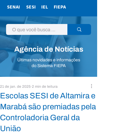
SENAI
SESI
IEL
FIEPA
Agência de Notícias
Últimas novidades e informações
do Sistema FIEPA
21 de jan. de 2025
2 min de leitura
Escolas SESI de Altamira e
Marabá são premiadas pela
Controladoria Geral da
União