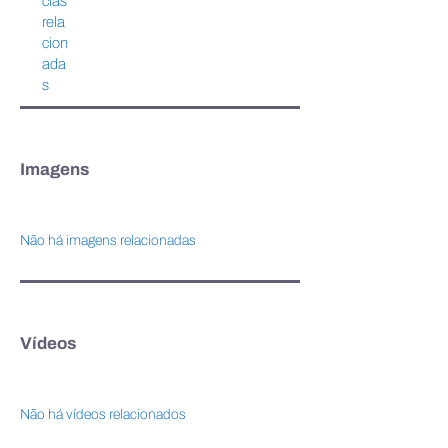
cias
rela
cion
ada
s
Imagens
Não há imagens relacionadas
Vídeos
Não há vídeos relacionados