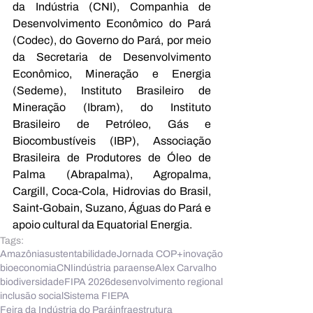
da Indústria (CNI), Companhia de 
Desenvolvimento Econômico do Pará 
(Codec), do Governo do Pará, por meio 
da Secretaria de Desenvolvimento 
Econômico, Mineração e Energia 
(Sedeme), Instituto Brasileiro de 
Mineração (Ibram), do Instituto 
Brasileiro de Petróleo, Gás e 
Biocombustíveis (IBP), Associação 
Brasileira de Produtores de Óleo de 
Palma (Abrapalma), Agropalma, 
Cargill, Coca-Cola, Hidrovias do Brasil, 
Saint-Gobain, Suzano, Águas do Pará e 
apoio cultural da Equatorial Energia.
Tags:
Amazônia
sustentabilidade
Jornada COP+
inovação
bioeconomia
CNI
indústria paraense
Alex Carvalho
biodiversidade
FIPA 2026
desenvolvimento regional
inclusão social
Sistema FIEPA
Feira da Indústria do Pará
infraestrutura