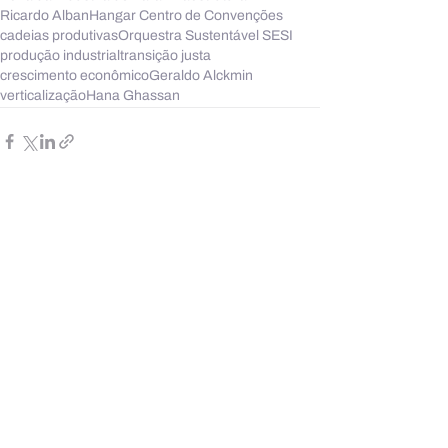
Ricardo Alban
Hangar Centro de Convenções
cadeias produtivas
Orquestra Sustentável SESI
produção industrial
transição justa
crescimento econômico
Geraldo Alckmin
verticalização
Hana Ghassan