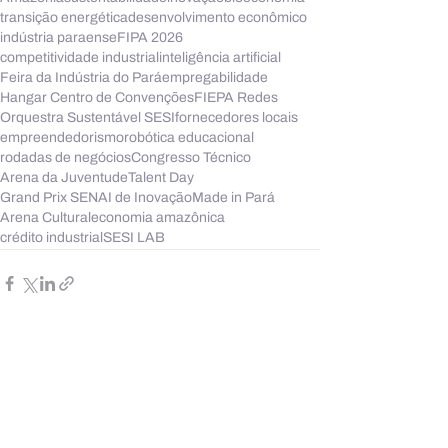
transição energética
desenvolvimento econômico
indústria paraense
FIPA 2026
competitividade industrial
inteligência artificial
Feira da Indústria do Pará
empregabilidade
Hangar Centro de Convenções
FIEPA Redes
Orquestra Sustentável SESI
fornecedores locais
empreendedorismo
robótica educacional
rodadas de negócios
Congresso Técnico
Arena da Juventude
Talent Day
Grand Prix SENAI de Inovação
Made in Pará
Arena Cultural
economia amazônica
crédito industrial
SESI LAB