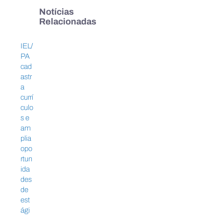
Notícias
Relacionadas
IEL/PA cadastra currículos
Belém recebe et
IEL/
e amplia oportunidades de
da Jornada de I
PA
estágio e emprego
da Indústria com
cad
transição ecológ
astr
digital
a
currí
culo
s e
am
plia
opo
rtun
ida
des
de
est
ági