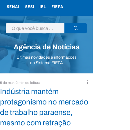
SENAI
SESI
IEL
FIEPA
Agência de Notícias
Últimas novidades e informações
do Sistema FIEPA
5 de mar.
2 min de leitura
Indústria mantém
protagonismo no mercado
de trabalho paraense,
mesmo com retração