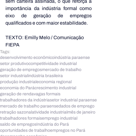
sem carteira assinada, o que reforça a 
importância da indústria formal como 
eixo de geração de empregos 
qualificados e com maior estabilidade.
TEXTO: Emilly Melo / Comunicação 
FIEPA
Tags:
desenvolvimento econômico
indústria paraense
setor produtivo
competitividade industrial
geração de empregos
mercado de trabalho
setor industrial
indústria brasileira
produção industrial
economia regional
economia do Pará
crescimento industrial
geração de renda
vagas formais
trabalhadores da indústria
setor industrial paraense
mercado de trabalho paraense
dados de emprego
retração sazonal
atividade industrial
mês de janeiro
trabalhadores formais
emprego industrial
saldo de empregos
Indústria do Pará
oportunidades de trabalho
empregos no Pará