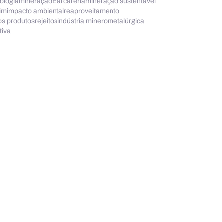
ologia
mineração
Barcarena
mineração sustentável
im
impacto ambiental
reaproveitamento
os produtos
rejeitos
indústria minerometalúrgica
tiva