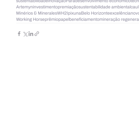
sustentabilidade
inovação
Pará
desenvolvimento econômico
tecn
Artemyn
investimento
premiação
sustentabilidade ambiental
caul
Minérios & Minerales
WH2
Ipixuna
Belo Horizonte
excelência
nov
Working Horse
prêmio
papel
beneficiamento
mineração regenera