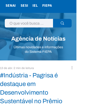
SENAI
SESI
IEL
FIEPA
Agência de Notícias
Últimas novidades e informações
do Sistema FIEPA
13 de abr.
2 min de leitura
#Indústria - Pagrisa é
destaque em
Desenvolvimento
Sustentável no Prêmio