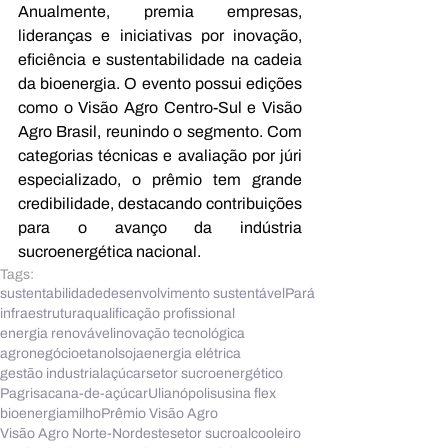
Anualmente, premia empresas, 
lideranças e iniciativas por inovação, 
eficiência e sustentabilidade na cadeia 
da bioenergia. O evento possui edições 
como o Visão Agro Centro-Sul e Visão 
Agro Brasil, reunindo o segmento. Com 
categorias técnicas e avaliação por júri 
especializado, o prêmio tem grande 
credibilidade, destacando contribuições 
para o avanço da indústria 
sucroenergética nacional.
Tags:
sustentabilidade
desenvolvimento sustentável
Pará
infraestrutura
qualificação profissional
energia renovável
inovação tecnológica
agronegócio
etanol
soja
energia elétrica
gestão industrial
açúcar
setor sucroenergético
Pagrisa
cana-de-açúcar
Ulianópolis
usina flex
bioenergia
milho
Prêmio Visão Agro
Visão Agro Norte-Nordeste
setor sucroalcooleiro