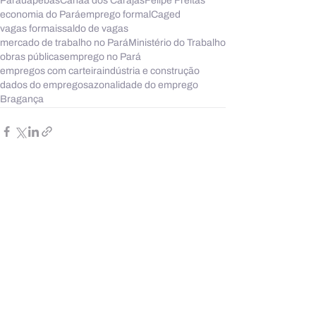
Parauapebas
Canaã dos Carajás
Felipe Freitas
economia do Pará
emprego formal
Caged
vagas formais
saldo de vagas
mercado de trabalho no Pará
Ministério do Trabalho
obras públicas
emprego no Pará
empregos com carteira
indústria e construção
dados do emprego
sazonalidade do emprego
Bragança