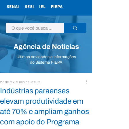
SENAI
SESI
IEL
FIEPA
Agência de Notícias
Últimas novidades e informações
do Sistema FIEPA
27 de fev.
2 min de leitura
Indústrias paraenses
elevam produtividade em
até 70% e ampliam ganhos
com apoio do Programa