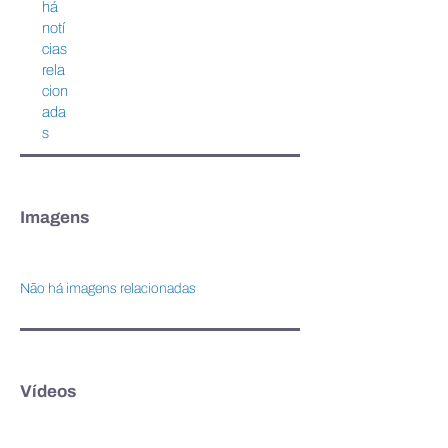
Diálogos da MEI e
comunidade e o
há
Roadshow PotencializEE,
patrimônio histór
notí
em Belém
Belém
cias
rela
cion
ada
s
Imagens
Não há imagens relacionadas
Vídeos