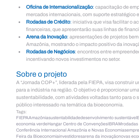
Oficina de Internacionalização
:
 capacitação de emp
mercados internacionais, com suporte estratégico e
Rodadas de Crédito
:
 iniciativa que visa facilitar o 
financeiras, que apresentarão suas linhas de financ
Arena da Inovação
:
 apresentações de projetos bem
Amazônia, mostrando o impacto positivo da inovaç
Rodadas de Negócios
:
 encontros entre empreended
incentivando novos investimentos no setor.
Sobre o projeto
A “Jornada COP+”, liderada pela FIEPA, visa construir 
para a indústria na região. O objetivo é proporcionar u
sustentabilidade, com atividades voltadas tanto para o 
público interessado na temática da bioeconomia.
Tags:
FIEPA
Amazônia
sustentabilidade
desenvolvimento sustentável
economia verde
Hangar Centro de Convenções
IBRAM
rodadas 
Conferência Internacional Amazônia e Novas Economias
empre
Feira da Bioeconomia
investidores
arena da inovação
novas eco