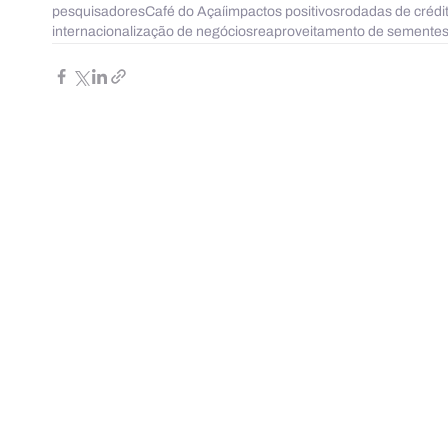
pesquisadores
Café do Açaí
impactos positivos
rodadas de crédi
internacionalização de negócios
reaproveitamento de semente