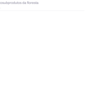
to
subprodutos da floresta
s