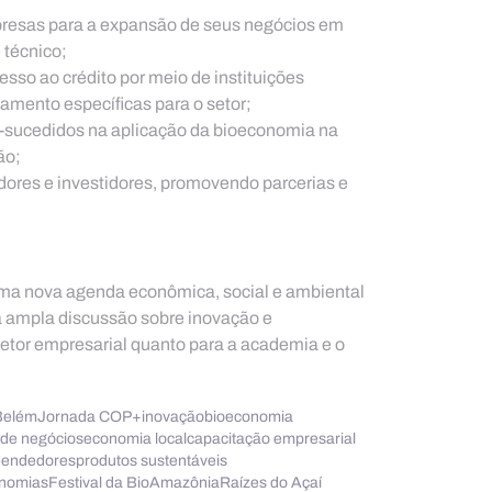
resas para a expansão de seus negócios em 
 técnico;
acesso ao crédito por meio de instituições 
iamento específicas para o setor;
-sucedidos na aplicação da bioeconomia na 
ão;
ores e investidores, promovendo parcerias e 
uma nova agenda econômica, social e ambiental 
ma ampla discussão sobre inovação e 
setor empresarial quanto para a academia e o 
Belém
Jornada COP+
inovação
bioeconomia
de negócios
economia local
capacitação empresarial
endedores
produtos sustentáveis
nomias
Festival da BioAmazônia
Raízes do Açaí