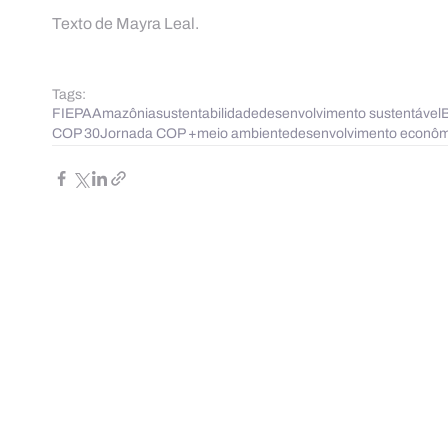
Texto de Mayra Leal.
Tags:
FIEPA
Amazônia
sustentabilidade
desenvolvimento sustentável
COP 30
Jornada COP +
meio ambiente
desenvolvimento econôm