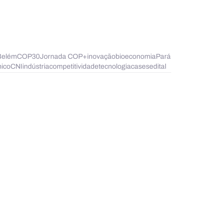
Belém
COP30
Jornada COP+
inovação
bioeconomia
Pará
ico
CNI
indústria
competitividade
tecnologia
cases
edital