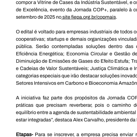
compor a Vitrine de Cases da Indústria Sustentável, e 
de Excelência, evento da Jornada COP+, paralelo à con
setembro de 2025 no
 site 
fiepa.org.br/copmais
. 
O edital é voltado para empresas industriais de todos o
cooperativas; startups e demais organizações vinculada
pública. Serão contempladas soluções dentro das c
Eficiência Energética; Economia Circular e Gestão d
Diminuição de Emissões de Gases do Efeito Estufa; Tra
e Cadeias de Valor Sustentáveis; Justiça Climática e I
categorias especiais que irão destacar soluções inovad
Setores Intensivos em Carbono e Bioeconomia Amazôni
A iniciativa faz parte dos propósitos da Jornada C
práticas que precisam reverberar, pois o caminho d
equilíbrio entre a agenda de sustentabilidade ambienta
estar integradas”, destaca Alex Carvalho, presidente 
Etapas- 
Para se inscrever, a empresa precisa enviar 