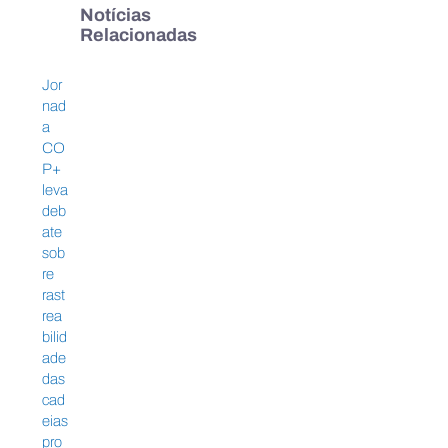
Notícias
Relacionadas
Referência em manejo
Sindicarne refor
Jor
florestal, Benevides
compromisso c
nad
Madeira fortalece
sustentabilidade
a
comunidades e investe em
rastreabilidade 
CO
rastreabilidade
indústria bovina
P+
leva
deb
ate
sob
re
rast
rea
bilid
ade
das
cad
eias
pro