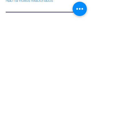
Não há vídeos relacionados
Áudios
Não há áudios relacionados
Webcast
Não há webcast relacionados