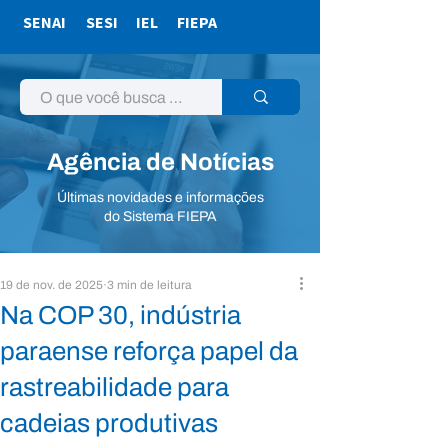
SENAI
SESI
IEL
FIEPA
Agência de Notícias
Últimas novidades e informações
do Sistema FIEPA
19 de nov. de 2025
3 min de leitura
Na COP 30, indústria
paraense reforça papel da
rastreabilidade para
cadeias produtivas