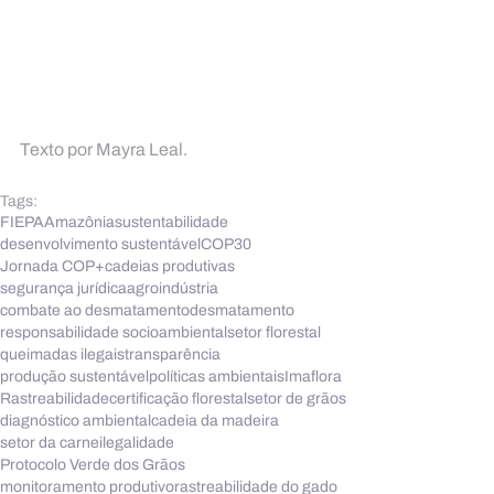
Texto por Mayra Leal.
Tags:
FIEPA
Amazônia
sustentabilidade
desenvolvimento sustentável
COP30
Jornada COP+
cadeias produtivas
segurança jurídica
agroindústria
combate ao desmatamento
desmatamento
responsabilidade socioambiental
setor florestal
queimadas ilegais
transparência
produção sustentável
políticas ambientais
Imaflora
Rastreabilidade
certificação florestal
setor de grãos
diagnóstico ambiental
cadeia da madeira
setor da carne
ilegalidade
Protocolo Verde dos Grãos
monitoramento produtivo
rastreabilidade do gado