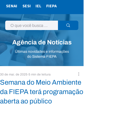
SENAI
SESI
IEL
FIEPA
Agência de Notícias
Últimas novidades e informações
do Sistema FIEPA
30 de mai. de 2025
5 min de leitura
Semana do Meio Ambiente
da FIEPA terá programação
aberta ao público