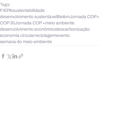
Tags:
FIEPA
sustentabilidade
desenvolvimento sustentável
Belém
Jornada COP+
COP 30
Jornada COP +
meio ambiente
desenvolvimento econômico
descarbonização
economia circular
reciclagem
evento
semana do meio ambiente