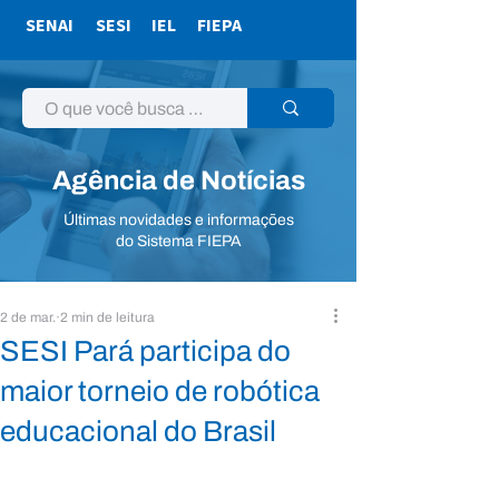
SENAI
SESI
IEL
FIEPA
Agência de Notícias
Últimas novidades e informações
do Sistema FIEPA
2 de mar.
2 min de leitura
SESI Pará participa do
maior torneio de robótica
educacional do Brasil