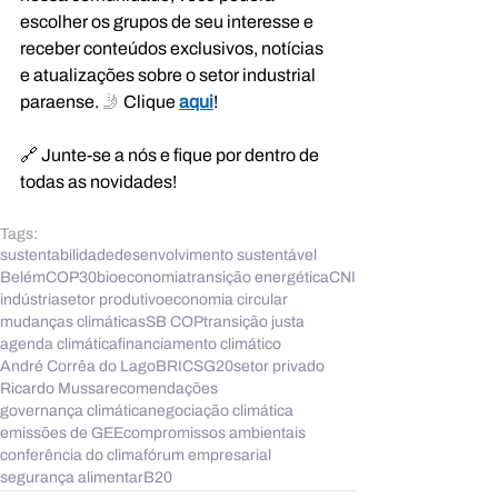
escolher os grupos de seu interesse e 
receber conteúdos exclusivos, notícias 
e atualizações sobre o setor industrial 
paraense.
 🤳 
Clique 
aqui
!
🔗 Junte-se a nós e fique por dentro de 
todas as novidades!
Tags:
sustentabilidade
desenvolvimento sustentável
Belém
COP30
bioeconomia
transição energética
CNI
indústria
setor produtivo
economia circular
mudanças climáticas
SB COP
transição justa
agenda climática
financiamento climático
André Corrêa do Lago
BRICS
G20
setor privado
Ricardo Mussa
recomendações
governança climática
negociação climática
emissões de GEE
compromissos ambientais
conferência do clima
fórum empresarial
segurança alimentar
B20