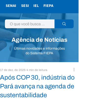
SENAI
SESI
IEL
FIEPA
Agência de Notícias
Últimas novidades e informações
do Sistema FIEPA
17 de dez. de 2025
4 min de leitura
Após COP 30, indústria do
Pará avança na agenda de
sustentabilidade