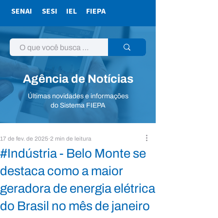
SENAI
SESI
IEL
FIEPA
Agência de Notícias
Últimas novidades e informações
do Sistema FIEPA
17 de fev. de 2025
2 min de leitura
#Indústria - Belo Monte se
destaca como a maior
geradora de energia elétrica
do Brasil no mês de janeiro