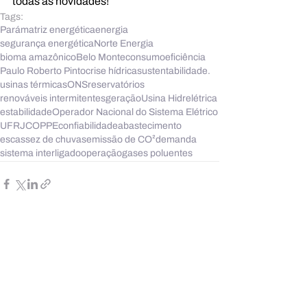
todas as novidades!
Tags:
Pará
matriz energética
energia
segurança energética
Norte Energia
bioma amazônico
Belo Monte
consumo
eficiência
Paulo Roberto Pinto
crise hídrica
sustentabilidade.
usinas térmicas
ONS
reservatórios
renováveis intermitentes
geração
Usina Hidrelétrica
estabilidade
Operador Nacional do Sistema Elétrico
UFRJ
COPPE
confiabilidade
abastecimento
escassez de chuvas
emissão de CO²
demanda
sistema interligado
operação
gases poluentes