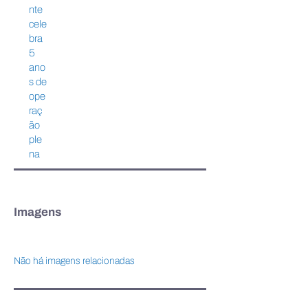
nte
cele
bra
5
ano
s de
ope
raç
ão
ple
na
Imagens
Não há imagens relacionadas