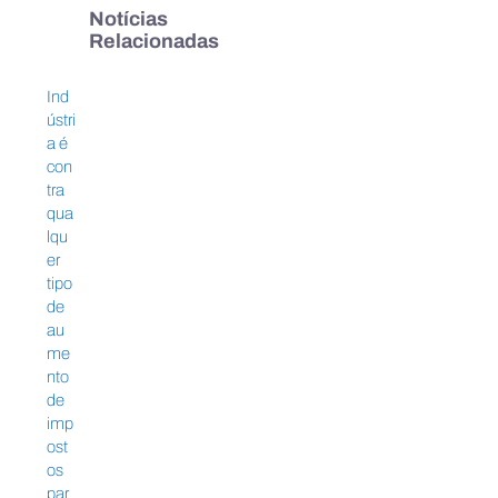
Notícias
Relacionadas
Ind
ústri
a é
con
Indústria é contra qualquer tipo de
tra
aumento de impostos para setor
qua
produtivo, afirma Ricardo Alban
lqu
er
tipo
de
au
me
nto
de
imp
ost
os
par