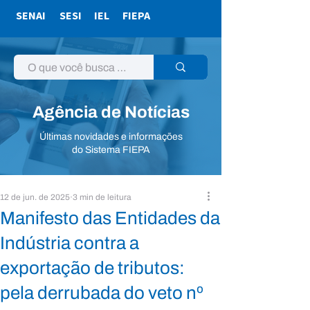
SENAI
SESI
IEL
FIEPA
Agência de Notícias
Últimas novidades e informações
do Sistema FIEPA
12 de jun. de 2025
3 min de leitura
Manifesto das Entidades da
Indústria contra a
exportação de tributos:
pela derrubada do veto nº