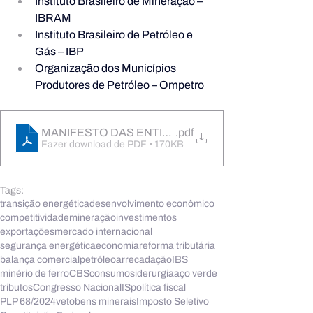
Instituto Brasileiro de Mineração – 
IBRAM
Instituto Brasileiro de Petróleo e 
Gás – IBP
Organização dos Municípios 
Produtores de Petróleo – Ompetro
MANIFESTO DAS ENTIDADES DA INDÚSTRIA CO
.pdf
Fazer download de PDF • 170KB
Tags:
transição energética
desenvolvimento econômico
competitividade
mineração
investimentos
exportações
mercado internacional
segurança energética
economia
reforma tributária
balança comercial
petróleo
arrecadação
IBS
minério de ferro
CBS
consumo
siderurgia
aço verde
tributos
Congresso Nacional
IS
política fiscal
PLP 68/2024
veto
bens minerais
Imposto Seletivo