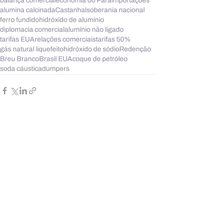
balança comercial
economia do Pará
importações
alumina calcinada
Castanhal
soberania nacional
ferro fundido
hidróxido de alumínio
diplomacia comercial
alumínio não ligado
tarifas EUA
relações comerciais
tarifas 50%
gás natural liquefeito
hidróxido de sódio
Redenção
Breu Branco
Brasil EUA
coque de petróleo
soda cáustica
dumpers