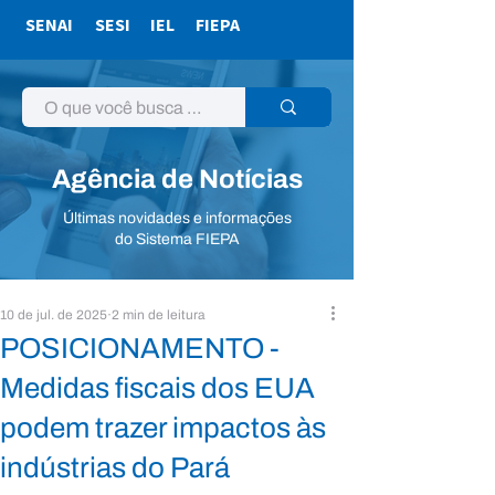
SENAI
SESI
IEL
FIEPA
Agência de Notícias
Últimas novidades e informações
do Sistema FIEPA
10 de jul. de 2025
2 min de leitura
POSICIONAMENTO -
Medidas fiscais dos EUA
podem trazer impactos às
indústrias do Pará