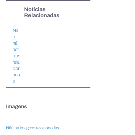
Notícias
Relacionadas
Lista de aprovados da Mini
Amazônia de Val
Nã
Residência Vestir
conecta empree
o
Amazônia é divulgada
indústria e inves
há
para impulsionar
notí
sustentáveis na
cias
rela
cion
ada
s
Imagens
Não há imagens relacionadas