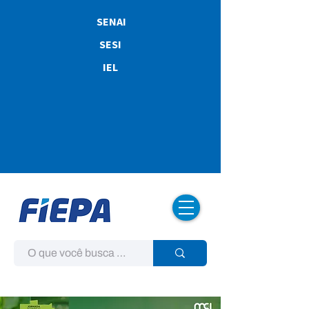
SENAI
SESI
IEL