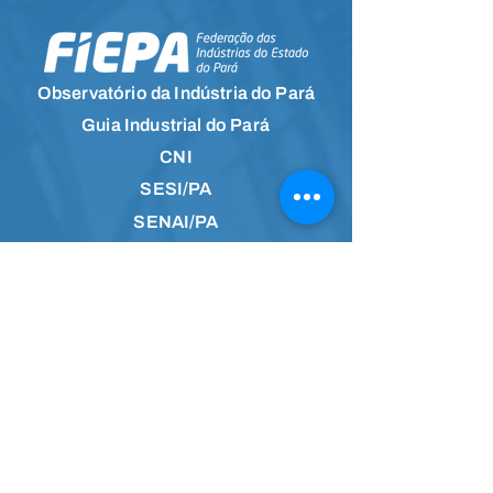
Observatório da Indústria do Pará
Guia Industrial do Pará
CNI
SESI/PA
SENAI/PA
IEL/PA
Canal de Informações
Faça parte da
comunidade no
Whatsapp e receba
notícias em primeira
mão.