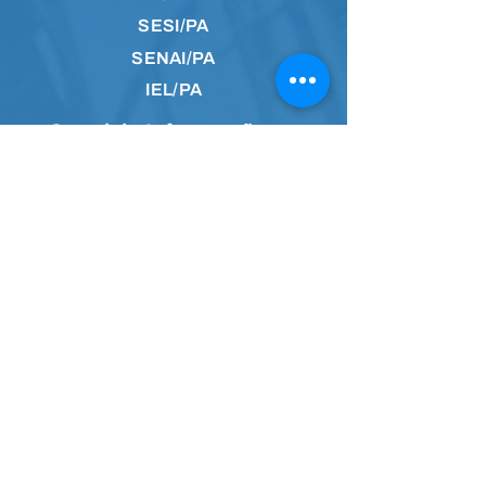
SESI/PA
SENAI/PA
IEL/PA
Canal de Informações
Faça parte da
comunidade no
Whatsapp e receba
notícias em primeira
mão.
Acesse a comunidade
Siga nossas redes sociais