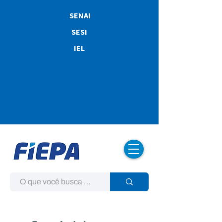
SENAI
SESI
IEL