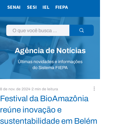
SENAI
SESI
IEL
FIEPA
Agência de Notícias
Últimas novidades e informações
do Sistema FIEPA
8 de nov. de 2024
2 min de leitura
Festival da BioAmazônia
reúne inovação e
sustentabilidade em Belém