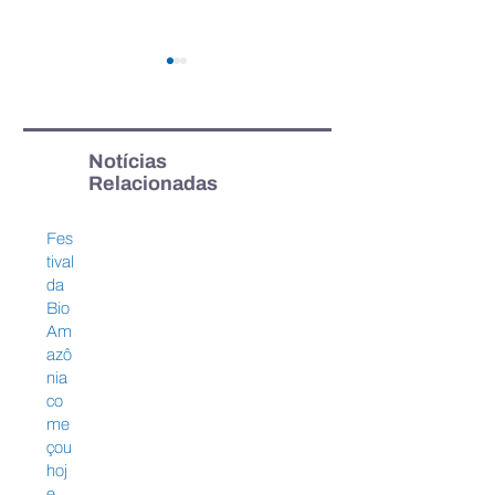
Notícias
Relacionadas
Feira da BioAmazônia
FIEPA e IBRAM
Fes
destaca produtos e
promovem ampl
tival
soluções da
programação de
da
biodiversidade amazônica
e sustentabilida
Bio
Am
azô
nia
co
me
çou
hoj
e