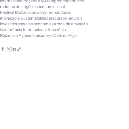
internacionalização
IBRAM
empreendedorismo
rodadas de negócios
economia local
Festival BioAmazônia
empreendedores
Inovação e Sustentabilidade
recursos naturais
investidores
novas economias
Arena da Inovação
Conferência Internacional Amazônia
Raízes do Açaí
pesquisadores
Café do Açaí