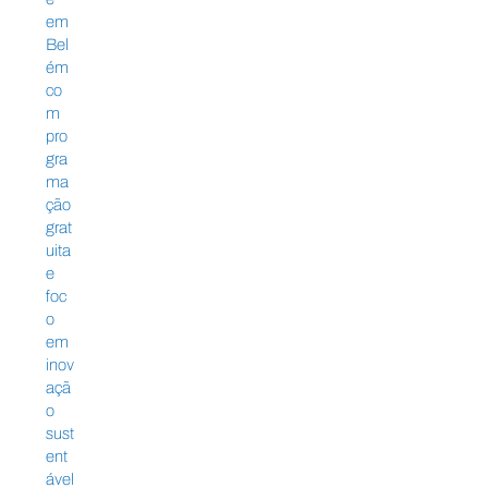
em
Bel
ém
co
m
pro
gra
ma
ção
grat
uita
e
foc
o
em
inov
açã
o
sust
ent
ável