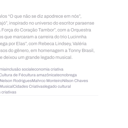
los “O que não se diz apodrece em nós”, 
ó”, inspirado no universo do escritor paraense 
A Força do Coração Tambor”, com a Orquestra 
os que marcaram a carreira do trio Lucinnha 
ega por Elas”, com Rebeca Lindsey, Valéria 
ssos do gênero, em homenagem a Tonny Brasil, 
4 e deixou um grande legado musical.
mia
inclusão social
economia criativa
Cultura de Fé
cultura amazônica
tecnobrega
Nelson Rodrigues
Mahrco Monteiro
Nilson Chaves
Musical
Cidades Criativas
legado cultural
 criativas