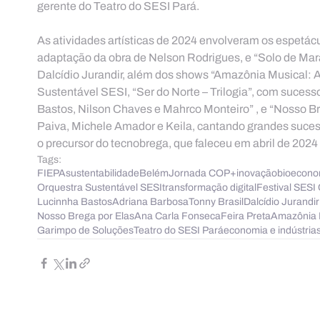
gerente do Teatro do SESI Pará.
As atividades artísticas de 2024 envolveram os espetácu
adaptação da obra de Nelson Rodrigues, e “Solo de Maraj
Dalcídio Jurandir, além dos shows “Amazônia Musical: 
Sustentável SESI, “Ser do Norte – Trilogia”, com sucess
Bastos, Nilson Chaves e Mahrco Monteiro” , e “Nosso Br
Paiva, Michele Amador e Keila, cantando grandes suce
o precursor do tecnobrega, que faleceu em abril de 202
Tags:
FIEPA
sustentabilidade
Belém
Jornada COP+
inovação
bioecono
Orquestra Sustentável SESI
transformação digital
Festival SESI 
Lucinnha Bastos
Adriana Barbosa
Tonny Brasil
Dalcídio Jurandir
Nosso Brega por Elas
Ana Carla Fonseca
Feira Preta
Amazônia 
Garimpo de Soluções
Teatro do SESI Pará
economia e indústrias