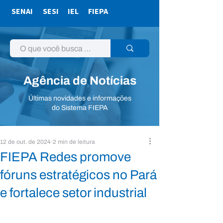
SENAI
SESI
IEL
FIEPA
Agência de Notícias
Últimas novidades e informações
do Sistema FIEPA
12 de out. de 2024
2 min de leitura
FIEPA Redes promove
fóruns estratégicos no Pará
e fortalece setor industrial