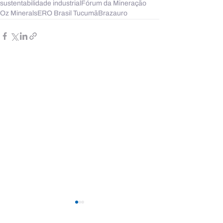
sustentabilidade industrial
Fórum da Mineração
Oz Minerals
ERO Brasil Tucumã
Brazauro