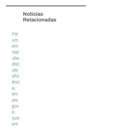
Notícias
Relacionadas
Sistema FIEPA promove
Fórum em Itaitub
Fór
1º Fórum de
eficiência, empr
um
Oportunidades do Xingu,
sustentabilidade
em
em Altamira
Amazônia
Itait
uba
disc
ute
efici
ênci
a,
em
pre
gos
e
sust
ent