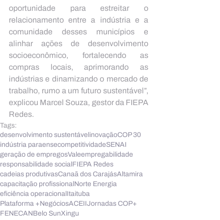
oportunidade para estreitar o 
relacionamento entre a indústria e a 
comunidade desses municípios e 
alinhar ações de desenvolvimento 
socioeconômico, fortalecendo as 
compras locais, aprimorando as 
indústrias e dinamizando o mercado de 
trabalho, rumo a um futuro sustentável”, 
explicou Marcel Souza, gestor da FIEPA 
Redes.
Tags:
desenvolvimento sustentável
inovação
COP 30
indústria paraense
competitividade
SENAI
geração de empregos
Vale
empregabilidade
responsabilidade social
FIEPA Redes
cadeias produtivas
Canaã dos Carajás
Altamira
capacitação profissional
Norte Energia
eficiência operacional
Itaituba
Plataforma +Negócios
ACEII
Jornadas COP+
FENECAN
Belo Sun
Xingu