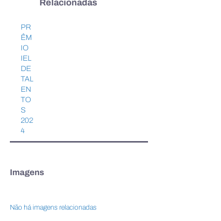
Relacionadas
IEL Pará expande atuação
PRÊMIO IEL DE
PR
no Sul do Pará
TALENTOS 202
ÊM
IO
IEL
DE
TAL
EN
TO
S
202
4
Imagens
Não há imagens relacionadas