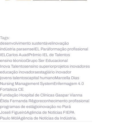
Tags:
desenvolvimento sustentável
inovação
indústria paraense
IEL Pará
formação profissional
IEL
Carlos Auad
Prêmio IEL de Talentos
ensino técnico
Grupo Ser Educacional
Inova Talentos
ensino superior
projetos inovadores
educação inovadora
estagiário inovador
jovens talentos
capital humano
Marcella Dias
Nursing Management System
Enfermagem 4.0
Fortaleza CE
Fundação Hospital de Clínicas Gaspar Vianna
Élida Fernanda Rêgo
reconhecimento profissional
programas de estágio
inovação no Pará
Joseli Figueiró
Agência de Notícias FIEPA
Paulo Mól
Agência de Notícias da Indústria.