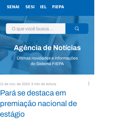
SENAI
SESI
IEL
FIEPA
Agência de Notícias
Últimas novidades e informações
do Sistema FIEPA
11 de nov. de 2024
3 min de leitura
Pará se destaca em
premiação nacional de
estágio