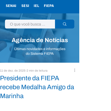
SENAI
SESI
IEL
FIEPA
Agência de Notícias
Últimas novidades e informações
do Sistema FIEPA
11 de dez. de 2025
2 min de leitura
Presidente da FIEPA
recebe Medalha Amigo da
Marinha