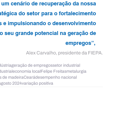
m um cenário de recuperação da nossa 
tégica do setor para o fortalecimento 
s e impulsionando o desenvolvimento 
o seu grande potencial na geração de 
empregos”,
Alex Carvalho, presidente da FIEPA.
ústria
geração de empregos
setor industrial
ustrial
economia local
Felipe Freitas
metalurgia
s de madeira
Ceará
desempenho nacional
agosto 2024
variação positiva