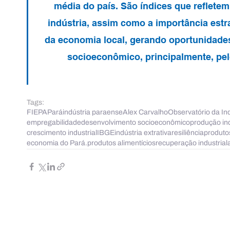
média do país. São índices que reflete
indústria, assim como a importância estra
da economia local, gerando oportunidade
socioeconômico, principalmente, pel
Tags:
FIEPA
Pará
indústria paraense
Alex Carvalho
Observatório da Ind
empregabilidade
desenvolvimento socioeconômico
produção ind
crescimento industrial
IBGE
indústria extrativa
resiliência
produto
economia do Pará.
produtos alimentícios
recuperação industrial