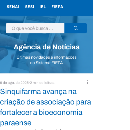
SENAI
SESI
IEL
FIEPA
Agência de Notícias
Últimas novidades e informações
do Sistema FIEPA
6 de ago. de 2025
2 min de leitura
Sinquifarma avança na
criação de associação para
fortalecer a bioeconomia
paraense