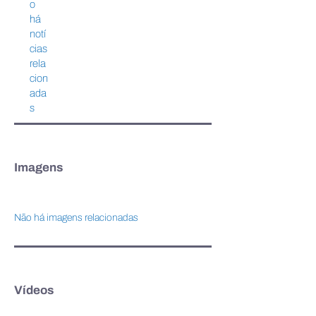
e desenvolvimento
economia verde 
o
pautam o 2º Fórum
avançam em edit
há
Industrial de Paragominas
receber investim
notí
suporte para esc
cias
rela
cion
ada
s
Imagens
Não há imagens relacionadas
Vídeos