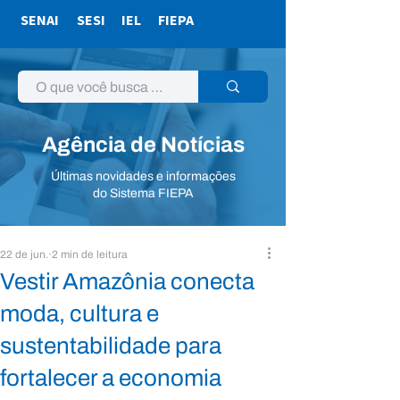
SENAI
SESI
IEL
FIEPA
Agência de Notícias
Últimas novidades e informações
do Sistema FIEPA
22 de jun.
2 min de leitura
Vestir Amazônia conecta
moda, cultura e
sustentabilidade para
fortalecer a economia