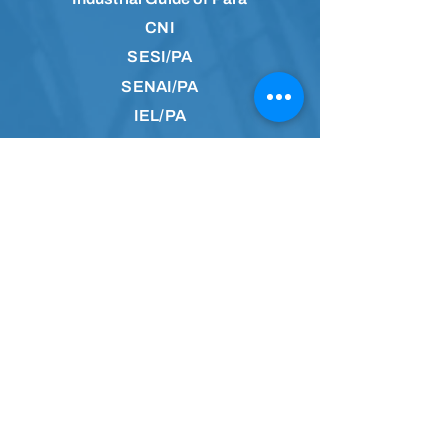
CNI
SESI/PA
SENAI/PA
IEL/PA
Information Channel
Join the community on
WhatsApp and receive
news firsthand.
Access the community
Follow us on social media