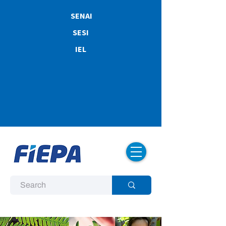
SENAI
SESI
IEL