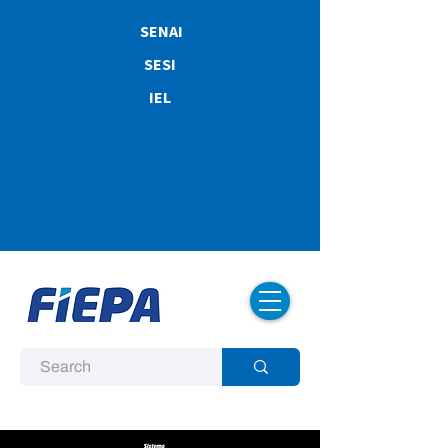
SENAI
SESI
IEL