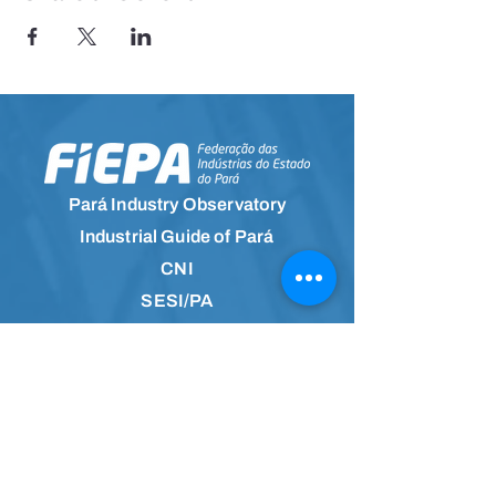
Pará Industry Observatory
Industrial Guide of Pará
CNI
SESI/PA
SENAI/PA
IEL/PA
Information Channel
Join the community on
WhatsApp and receive