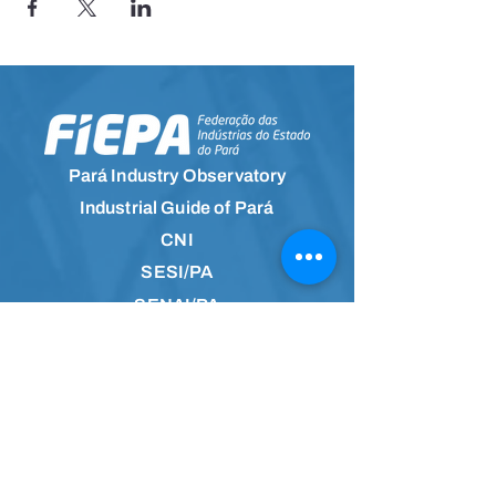
Pará Industry Observatory
Industrial Guide of Pará
CNI
SESI/PA
SENAI/PA
IEL/PA
Information Channel
Join the community on
WhatsApp and receive
news firsthand.