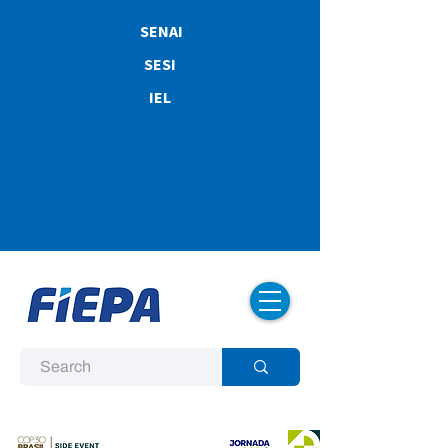
SENAI
SESI
IEL