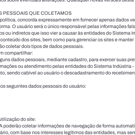
S PESSOAIS QUE COLETAMOS
 política, concorda expressamente em for­necer apenas dados ver
orma. O usuário será o único responsável pelas informações fals
os ou indiretos que isso vier a causar às entidades do Sistema In
 conteúdo dos sites, bem como para gerenciar os sites e mante
o coletar dois tipos de dados pessoais.
m compartilhar:
alguns dados pessoais, mediante cadastro, para exercer suas p
ormações ou atendimento pelas entidades do Sistema Indústria 
o, sendo cabível ao usuário o descadastramento do recebiment
s os seguintes dados pessoais do usuário:
ilização do site:
PA poderão coletar informações de navegação de forma automati­
ário, com base nos interesses legítimos das entidades, mas sem