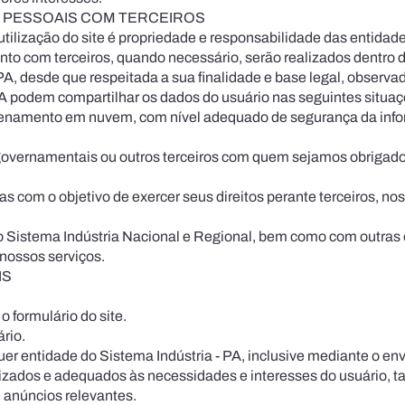
 PESSOAIS COM TERCEIROS
tilização do site é propriedade e responsabi­lidade das entidad
to com terceiros, quando necessário, serão realizados dentro d
PA, desde que respeitada a sua finalidade e base legal, observa
PA podem compartilhar os dados do usuário nas seguintes situaç
namento em nuvem, com nível adequado de segurança da inform
 governamentais ou outros terceiros com quem sejamos obrigados
com o objetivo de exercer seus direitos perante terceiros, nos te
Sistema Indústria Nacional e Regional, bem como com outras en
 nossos serviços.
IS
 formulário do site.
rio.
er entidade do Sistema Indústria - PA, inclusive mediante o env
ados e adequados às necessidades e in­teresses do usuário, tai
e anúncios relevantes.