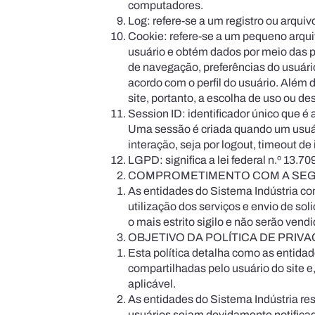
computadores.
Log: refere-se a um registro ou arqui
Cookie: refere-se a um pequeno arquiv
usuário e obtém dados por meio das p
de navegação, preferências do usuário,
acordo com o perfil do usuário. Além 
site, portanto, a escolha de uso ou de
Session ID: identificador único que é
Uma sessão é criada quando um usuári
interação, seja por logout, timeout 
LGPD: significa a lei federal n.º 13.7
COMPROMETIMENTO COM A SE
As entidades do Sistema Indústria c
utilização dos serviços e envio de s
o mais estrito sigilo e não serão vend
OBJETIVO DA POLÍTICA DE PRIV
Esta política detalha como as entida
compartilhadas pelo usuário do site e
aplicável.
As entidades do Sistema Indústria rese
usuários sejam devidamente notificad