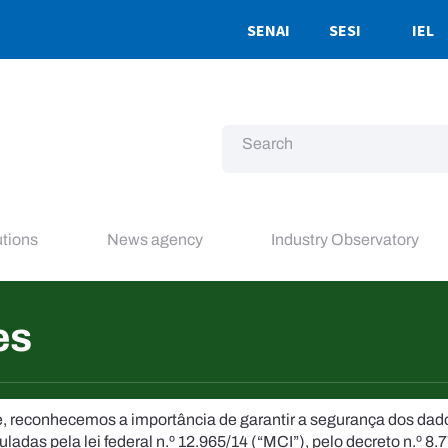
SENAI
SESI
IEL
utions
News agency
Industry Observatory
es
de, reconhecemos a importância de garantir a segurança dos da
ladas pela lei federal n.º 12.965/14 (“MCI”), pelo decreto n.º 8.7