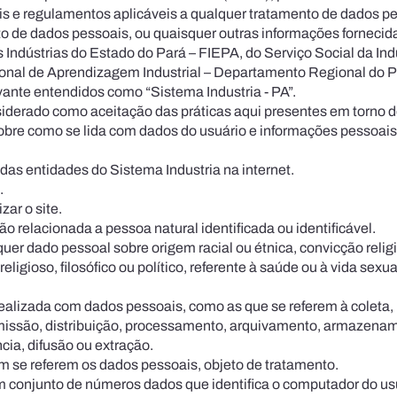
s e regulamentos aplicáveis a qualquer tratamento de dados pe
to de dados pessoais, ou quaisquer outras infor­mações fornecid
as Indústrias do Estado do Pará – FIEPA, do Serviço Social da I
onal de Aprendizagem Industrial – Departamento Regional do Pa
vante entendidos como “Sistema Industria - PA”.
siderado como aceitação das práticas aqui presentes em torno 
bre como se lida com dados do usuário e informações pessoais, 
t das entidades do Sistema Industria na internet.
.
zar o site.
o relacionada a pessoa natural identificada ou identificável.
uer dado pessoal sobre origem racial ou étnica, convicção religios
religioso, filosófico ou político, referente à saúde ou à vida sex
ealizada com dados pessoais, como as que se referem à coleta, 
nsmissão, distribuição, processamento, arquivamento, armazename
cia, difusão ou extração.
uem se referem os dados pessoais, objeto de tratamento.
é um conjunto de números dados que identifica o computador do u