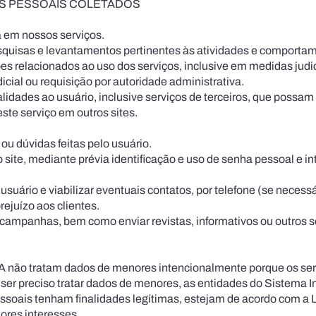
OS PESSOAIS COLETADOS
a em nossos serviços.
esquisas e levantamentos pertinentes às ati­vidades e comportam
es relacionados ao uso dos serviços, in­clusive em medidas judic
cial ou requisição por autoridade admi­nistrativa.
idades ao usuário, inclusive serviços de terceiros, que possam 
este serviço em outros sites.
ou dúvidas feitas pelo usuário.
o site, mediante prévia identificação e uso de senha pessoal e int
suário e viabilizar eventuais contatos, por telefone (se necessá
rejuízo aos clientes.
campanhas, bem como enviar revistas, informativos ou outros s
PA não tratam dados de menores intencionalmente porque os ser
ser preciso tratar dados de menores, as entidades do Sistema I
essoais tenham finalidades legítimas, estejam de acordo com a
hores interesses.