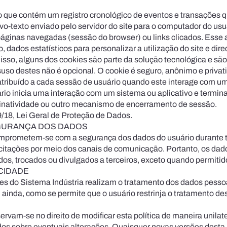
vo que contém um registro cronológico de eventos e transações q
o-texto enviado pelo servidor do site para o computador do usu
áginas navegadas (sessão do browser) ou links clicados. Esse 
 dados estatísticos para personalizar a utilização do site e dir
disso, alguns dos cookies são parte da solução tecnológica e sã
suso destes não é opcional. O cookie é seguro, anônimo e privati
 atribuído a cada sessão de usuário quando este interage com um
o inicia uma interação com um sistema ou aplicativo e termina 
de inatividade ou outro mecanismo de encerramento de sessão.
09/18, Lei Geral de Proteção de Dados.
GURANÇA DOS DADOS
omprometem-se com a segurança dos dados do usuário durante t
olicitações por meio dos canais de comunicação. Portanto, os da
idos, trocados ou divulgados a terceiros, exceto quando permitido
ACIDADE
des do Sistema Indústria realizam o tratamento dos dados pess
, ainda, como se permite que o usuário restrinja o tratamento 
rvam-se no direito de modificar esta política de maneira unilate
os sobre eventuais alterações. Quaisquer novas versões desta p