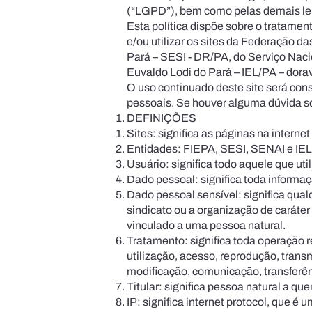
(“LGPD”), bem como pelas demais lei
Esta política dispõe sobre o tratamen
e/ou utilizar os sites da Federação d
Pará – SESI - DR/PA, do Serviço Naci
Euvaldo Lodi do Pará – IEL/PA – dora
O uso continuado deste site será con
pessoais. Se houver alguma dúvida so
DEFINIÇÕES
Sites: significa as páginas na interne
Entidades: FIEPA, SESI, SENAI e IEL
Usuário: significa todo aquele que utili
Dado pessoal: significa toda informaçã
Dado pessoal sensível: significa qualq
sindicato ou a organização de caráter 
vinculado a uma pessoa natural.
Tratamento: significa toda operação r
utilização, acesso, repro­dução, tra
modificação, comunicação, transferên
Titular: significa pessoa natural a q
IP: significa internet protocol, que 