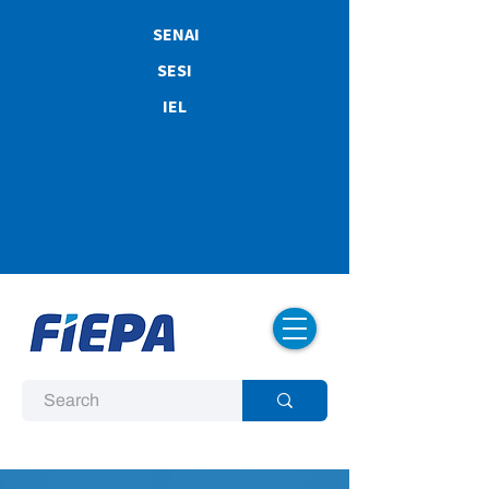
SENAI
SESI
IEL