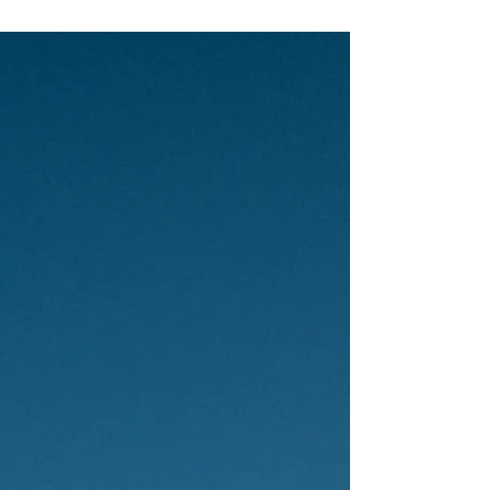
debater o futuro setor. Entre 20 e 23 de maio, no
Hangar, Centro de Convenções da Amazônia, a
feira vai trazer ao mercado oportunidades de
negócio e os avanços tecnológicos que movem a
nova era da industrialização brasileira. Um cenário
perfeito para a Gás do Pará apresentar o gás
natural como uma energia de transição segura e
econô