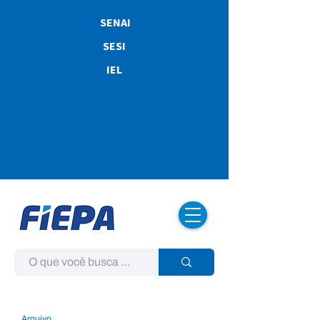
SENAI
SESI
IEL
Arquivo