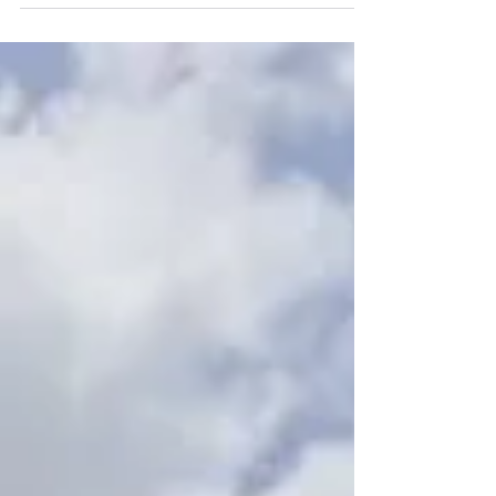
naturais, no potencial para energias renováveis e
na construção de soluções para uma economia de
baixo carbono, a região se consolida cada vez mais
como protagonista dos debates sobre o futuro da
energia no Brasil e no mundo. É nesse contexto
que a Federação das Indústrias do Estado do Pará
(FIEPA