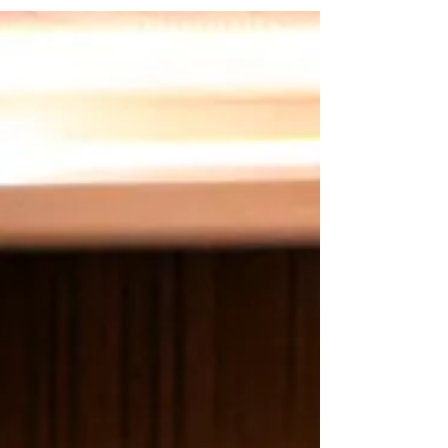
público para transformar a riqueza mineral em
desenvolvimento permanente no Pará A atuação
integrada entre o setor produtivo, as instituições e
o poder público como caminho para ampliar os
benefícios econômicos e sociais gerados pela
mineração no Pará marcou a participação do
Sistema FI