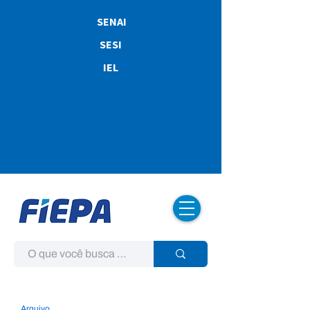
SENAI
SESI
IEL
Arquivo